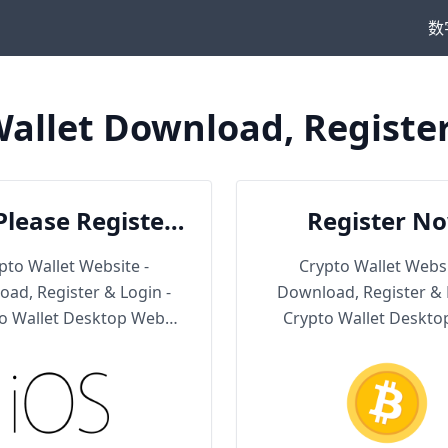
数
allet Download, Registe
Please Register
Register N
en Download
pto Wallet Website -
Crypto Wallet Websi
ad, Register & Login -
Download, Register & 
o Wallet Desktop Web
Crypto Wallet Deskt
Version
Version