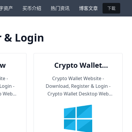
字资产
买币介绍
热门资讯
博客文章
下載
r & Login
ow
Crypto Wallet
Backup URL
te -
Crypto Wallet Website -
Login -
Download, Register & Login -
op Web
Crypto Wallet Desktop Web
Version