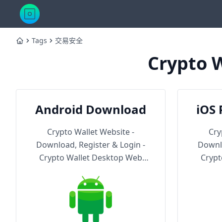
Tags
交易安全
Home
Crypto W
Android Download
iOS 
Th
Crypto Wallet Website -
Cry
Download, Register & Login -
Downlo
Crypto Wallet Desktop Web
Crypt
Version