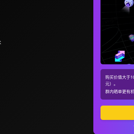
术
购买价值大于10
元）。
群内晒单更有