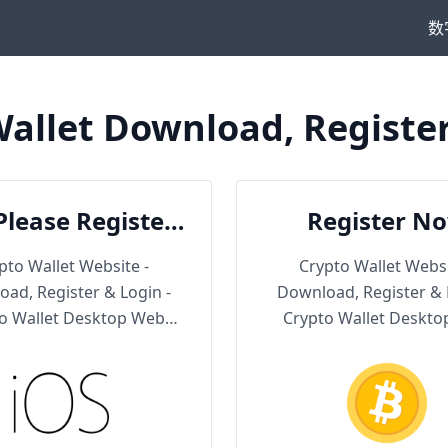
数
allet Download, Registe
Please Register
Register N
en Download
pto Wallet Website -
Crypto Wallet Websi
ad, Register & Login -
Download, Register & 
o Wallet Desktop Web
Crypto Wallet Deskt
Version
Version