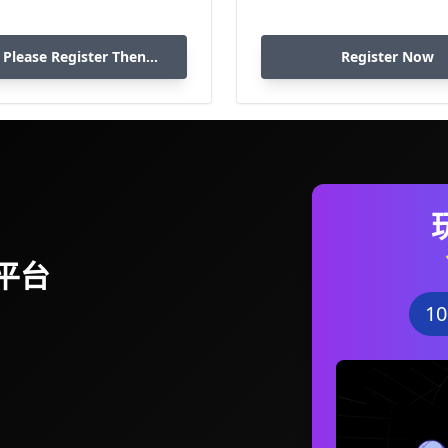
 Please Register Then
Register Now
Download
平台
1