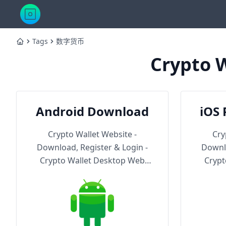
Tags
数字货币
Home
Crypto W
Android Download
iOS 
Th
Crypto Wallet Website -
Cry
Download, Register & Login -
Downlo
Crypto Wallet Desktop Web
Crypt
Version