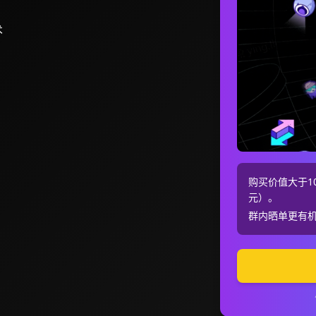
术
购买价值大于10
元）。
群内晒单更有