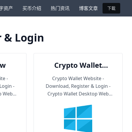
字资产
买币介绍
热门资讯
博客文章
下載
r & Login
ow
Crypto Wallet
Backup URL
te -
Crypto Wallet Website -
Login -
Download, Register & Login -
op Web
Crypto Wallet Desktop Web
Version