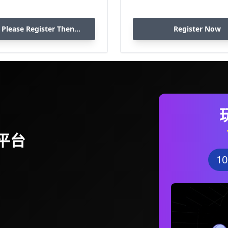
 Please Register Then
Register Now
Download
平台
1