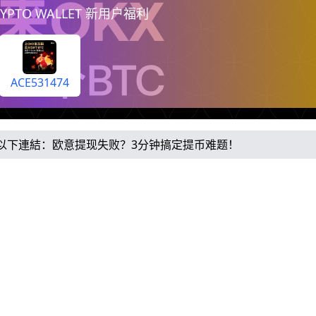
（每天自动到你账户）
YPTO WALLET 新用户福利
ACE531474
以下連結：
欧意提现失败？3分钟搞定提币难题！