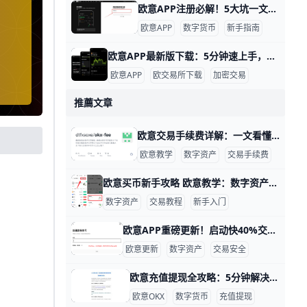
欧意APP注册必解！5大坑一文搞定 欧意APP注册账号常见问题 欧意（欧亿）APP是很多人用来买卖数字货币的热门平台。新手注册时常碰上小麻烦，比如下载慢或收不到验证码。这些问题其实很好解决，我们一步步来聊聊。
欧意APP
数字货币
新手指南
欧意APP最新版下载：5分钟速上手，交易更安全！ 欧意APP下载最新版本指南 欧意APP（也叫欧一）是全球热门的数字货币交易平台，最新版本是v6.37.0，2025年9月更新。它支持比特币、以太坊等300多种币种交易，每天交易量超100亿美元，用户超5000万。 下载新版，你能享用更快加载速度，比如首页只需2秒打开，还有新加的合约网格交易功能。9928776+2
欧意APP
欧交易所下载
加密交易
推薦文章
欧意交易手续费详解：一文看懂挂单、吃单、合约与提币成本 在数字资产交易中，手续费是每位投资者都要直接面对的成本，它会直接影响你最终能赚到多少钱。以欧意（OKX）这类主流交易所为例，了解它的手续费结构，可以帮助你更好地控制交易成本，让资金使用更有效率。例如，如果你一天交易10,000 USDT，手续费差0.01%，一年下来可能就相差几千USDT。这篇文章将用简单、清晰的方式，帮你完全看懂欧意平台的数字资产交易手续费。
欧意教学
数字资产
交易手续费
欧意买币新手攻略 欧意教学：数字资产新手买币全攻略 对于刚接触数字资产的人来说，第一步不是急着买很多币，而是先把流程学会。你可以先完成注册、身份认证，再用小额资金买入 USDT 作为入门，比如先从 100 元、200 元这样的小额开始练习，这样更容易看懂价格、手续费和到账时间。
数字资产
交易教程
新手入门
欧意APP重磅更新！启动快40%交易更安全 亲爱的欧意用户： 我们非常高兴向大家宣布，欧意APP迎来了全新的版本更新！这次升级是根据大量用户反馈与使用数据进行的优化，旨在让您在日常交易和资产管理中拥有更流畅、更安全的体验。例如，新版启动速度比旧版快了近40%，操作界面加载时间减少了约30%，让您在每一次使用时都能感受到明显的提升。
欧意更新
数字资产
交易安全
欧意充值提现全攻略：5分钟解决所有坑！ 欧意交易所充值提现常见问题解答 欧意（OKX）是全球知名的数字货币交易平台，每天有数百万用户进行充值和提现操作。根据平台数据，2026年第一季度，充值交易量超过5000万笔，提现量达3000万笔，但约5%的用户会遇到小问题，比如延迟到账或操作失败。 这篇文章用简单的话解答常见疑问，配上例子，让你轻松搞定资金操作，不再担心。
欧意OKX
数字货币
充值提现