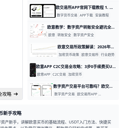
欧交易所APP官网下载教程 1. 欧交易所APP官网下载安装教程：先找官方入口 想要安全下载欧交易所APP，第一步一定是打开官网入口，再从官网页面进入下载页。这样做的好处很直接：你拿到的是官方安装包，不容易下载到被修改过的版本，也能减少安装失败和账号风险。比如，官网通常会提供“下载”或“更多客户端”入口，用户点进去后就能看到手机端和电脑端的不同版本。
数字货币交易
APP下载
安装教程
欧意教学：数字资产转账安全避坑全攻略 在数字资产交易中，转账操作看似简单，只是一次“点击确认”，但背后涉及的安全细节却可能直接决定你的资产能否安全到账。比如在欧易（OKX）等主流交易所进行充提币时，如果地址填错、网络选错，几万美元的资产可能瞬间被转到错误的钱包，而且无法追回。根据欧易官方数据，2023 年以来平台拦截的异常转账中，超过 60% 与地址错误或网络选错有关。本文将用具体例子和数据，帮你一步步看清数字资产转账中常见的安全风险，以及如何在日常操作中保护自己。
欧意
转账安全
数字资产安全
欧意交易所政策解读：2026年加密货币政策与行业趋势 近年来，加密货币已经从一个小众的“极客游戏”变成了全球金融市场里越来越重要的一部分，而欧意交易所（歐yi）所处的监管和政策环境，正在深刻影响整个行业的发展方向。2025—2026年，各国政府出台了一系列和加密货币相关的政策，这些政策不仅改变了交易所的运营方式，也改变了普通用户参与市场的方式。
加密货币政策
欧意交易所
行业趋势
欧意APP C2C交易全攻略：3步0手续费买USDT 欧意APP C2C交易全攻略 欧意APP（欧yi）C2C交易让买卖加密货币变得超级简单，就像网购一样方便。你可以直接用港币（HKD）买USDT，通常价格在1 USDT ≈ 7.8 HKD左右，0手续费。ncsep+1
欧意APP
C2C交易
加密货币
数字资产交易平台可靠吗？欧交易所APP注册与交易新手完整教程 数字资产交易平台靠谱不，其实要看平台是不是合规、安全性够不够，以及是不是够透明、够公开。只要你掌握这些判断方法，再结合真实案例，基本可以避开大部分坑，安心使用像欧交易所这样的主流APP做入门交易。
全攻略
数字资产交易
欧交易所APP
加密货币教程
币新手攻略
字资产新手，讲解欧意买币的基础流程、USDT入门方法、快捷买