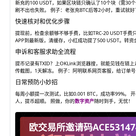
新充的100 USDT，如果区块链只确认了10个块（需
刷不出也失败。 例子：老张充BTC后等2小时，重试就好
快速核对和优化步骤
提现前，检查余额够不够手费，比如TRC-20 USDT手费
APP到最新版，清缓存，小红成功提了500 USDT。
申诉和客服求助全流程
提币记录有TXID？上OKLink浏览器搜，就能见钱在链
传截图，1天解冻。 例子：阿明联系网页客服，给订单号
日常预防小妙招
每周小额提一次测试，比如0.001 BTC，成功率99
人，提币超顺。 照做，你的
数字资产
随时到手，无忧！
欧交易所邀请码ACE531