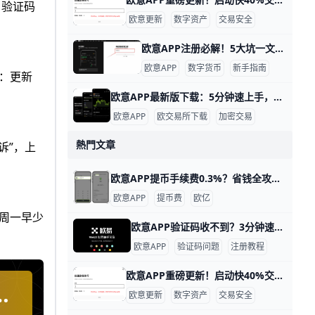
，验证码
欧意更新
数字资产
交易安全
欧意APP注册必解！5大坑一文搞定 欧意APP注册账号常见问题 欧意（欧亿）APP是很多人用来买卖数字货币的热门平台。新手注册时常碰上小麻烦，比如下载慢或收不到验证码。这些问题其实很好解决，我们一步步来聊聊。
欧意APP
数字货币
新手指南
子：更新
欧意APP最新版下载：5分钟速上手，交易更安全！ 欧意APP下载最新版本指南 欧意APP（也叫欧一）是全球热门的数字货币交易平台，最新版本是v6.37.0，2025年9月更新。它支持比特币、以太坊等300多种币种交易，每天交易量超100亿美元，用户超5000万。 下载新版，你能享用更快加载速度，比如首页只需2秒打开，还有新加的合约网格交易功能。9928776+2
欧意APP
欧交易所下载
加密交易
熱門文章
诉”，上
欧意APP提币手续费0.3%？省钱全攻略曝光！ 欧意APP提币手续费说明 欧意APP（欧亿）提币手续费简单来说分成两部分：平台固定费和网络矿工费。以USDT为例，TRC20链固定费通常0.5 USDT，网络费在网络不堵时约1-2 USDT，总费可能3 USDT左右。如果你提1000 USDT，到账约997 USDT。60so+1
欧意APP
提币费
欧亿
，周一早少
欧意APP验证码收不到？3分钟速解卡死bug！ 在注册欧意APP时，很多人会遇到“验证码收不到”的问题，比如明明点击了三四次“发送验证码”，短信却始终没有提示，这不仅耽误开户时间，还可能错过行情机会。遇到这种情况，不要着急退出或频繁乱点按钮，而是可以一步步检查网络、短信设置和账号信息，把问题锁定在某一个环节，再针对性解决，这样既省时间，又能确保之后每次登录都更顺畅。
欧意APP
验证码问题
注册教程
欧意APP重磅更新！启动快40%交易更安全 亲爱的欧意用户： 我们非常高兴向大家宣布，欧意APP迎来了全新的版本更新！这次升级是根据大量用户反馈与使用数据进行的优化，旨在让您在日常交易和资产管理中拥有更流畅、更安全的体验。例如，新版启动速度比旧版快了近40%，操作界面加载时间减少了约30%，让您在每一次使用时都能感受到明显的提升。
返
欧意更新
数字资产
交易安全