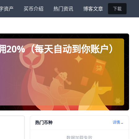
字资产
买币介绍
热门资讯
博客文章
下載
返佣20%（每天自动到你账户）
热门币种
详情→
数据加载失败