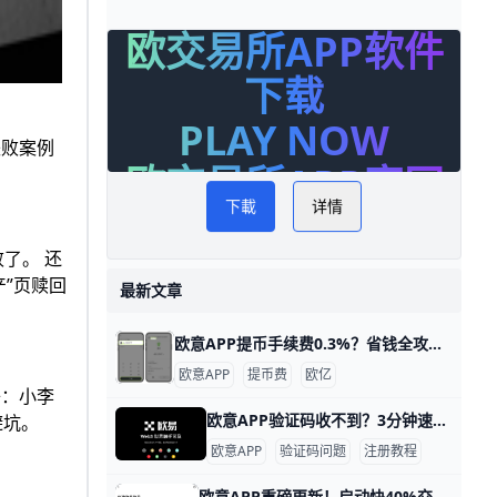
欧交易所APP软件
下载
PLAY NOW
失败案例
欧交易所APP官网
下載
详情
下载
了。 还
产”页赎回
最新文章
欧意APP提币手续费0.3%？省钱全攻略曝光！ 欧意APP提币手续费说明 欧意APP（欧亿）提币手续费简单来说分成两部分：平台固定费和网络矿工费。以USDT为例，TRC20链固定费通常0.5 USDT，网络费在网络不堵时约1-2 USDT，总费可能3 USDT左右。如果你提1000 USDT，到账约997 USDT。60so+1
欧意APP
提币费
欧亿
子：小李
欧意APP验证码收不到？3分钟速解卡死bug！ 在注册欧意APP时，很多人会遇到“验证码收不到”的问题，比如明明点击了三四次“发送验证码”，短信却始终没有提示，这不仅耽误开户时间，还可能错过行情机会。遇到这种情况，不要着急退出或频繁乱点按钮，而是可以一步步检查网络、短信设置和账号信息，把问题锁定在某一个环节，再针对性解决，这样既省时间，又能确保之后每次登录都更顺畅。
避坑。
欧意APP
验证码问题
注册教程
欧意APP重磅更新！启动快40%交易更安全 亲爱的欧意用户： 我们非常高兴向大家宣布，欧意APP迎来了全新的版本更新！这次升级是根据大量用户反馈与使用数据进行的优化，旨在让您在日常交易和资产管理中拥有更流畅、更安全的体验。例如，新版启动速度比旧版快了近40%，操作界面加载时间减少了约30%，让您在每一次使用时都能感受到明显的提升。